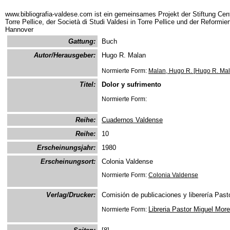
www.bibliografia-valdese.com ist ein gemeinsames Projekt der Stiftung Cent
Torre Pellice, der Società di Studi Valdesi in Torre Pellice und der Reformie
Hannover
Gattung:
Buch
Autor/Herausgeber:
Hugo R. Malan
Normierte Form:
Malan, Hugo R. [Hugo R. Mal
Titel:
Dolor y sufrimento
Normierte Form:
Reihe:
Cuadernos Valdense
Reihe:
10
Erscheinungsjahr:
1980
Erscheinungsort:
Colonia Valdense
Normierte Form:
Colonia Valdense
Verlag/Drucker:
Comisión de publicaciones y liberería Past
Libreria Pastor Miguel More
Normierte Form: