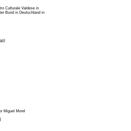
ro Culturale Valdese in
rter Bund in Deutschland in
an]
or Miguel Morel
l