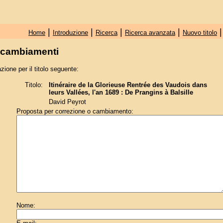
|
|
|
|
Home
Introduzione
Ricerca
Ricerca avanzata
Nuovo titolo
e cambiamenti
zione per il titolo seguente:
Titolo:
Itinéraire de la Glorieuse Rentrée des Vaudois dans
leurs Vallées, l'an 1689 : De Prangins à Balsille
David Peyrot
Proposta per correzione o cambiamento:
Nome: