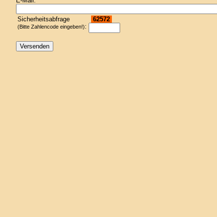
E-Mail:
Sicherheitsabfrage
62572
:
(Bitte Zahlencode eingeben!)