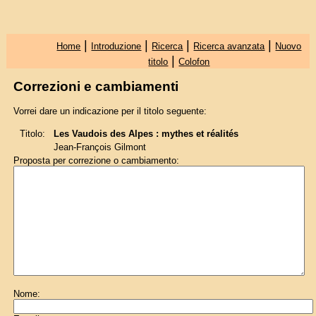
|
|
|
|
Home
Introduzione
Ricerca
Ricerca avanzata
Nuovo
|
titolo
Colofon
Correzioni e cambiamenti
Vorrei dare un indicazione per il titolo seguente:
Titolo:
Les Vaudois des Alpes : mythes et réalités
Jean-François Gilmont
Proposta per correzione o cambiamento:
Nome: