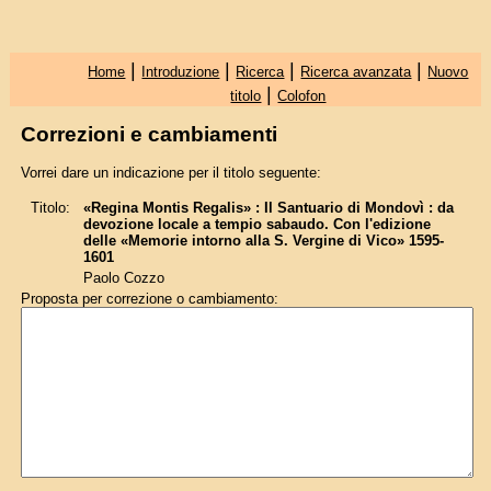
|
|
|
|
Home
Introduzione
Ricerca
Ricerca avanzata
Nuovo
|
titolo
Colofon
Correzioni e cambiamenti
Vorrei dare un indicazione per il titolo seguente:
Titolo:
«Regina Montis Regalis» : Il Santuario di Mondovì : da
devozione locale a tempio sabaudo. Con l'edizione
delle «Memorie intorno alla S. Vergine di Vico» 1595-
1601
Paolo Cozzo
Proposta per correzione o cambiamento: