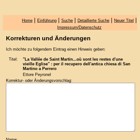
|
|
|
|
|
Home
Einführung
Suche
Detaillierte Suche
Neuer Titel
Impressum/Datenschutz
Korrekturen und Änderungen
Ich möchte zu folgendem Eintrag einen Hinweis geben:
Titel:
"La Vallée de Saint Martin...où sont les restes d'une
vieille Eglise" : per il recupero dell'antica chiesa di San
Martino a Perrero
Ettore Peyronel
Korrektur- oder Änderungsvorschlag:
Name: