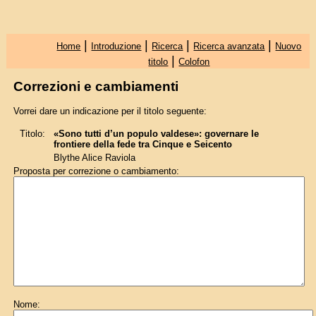
|
|
|
|
Home
Introduzione
Ricerca
Ricerca avanzata
Nuovo
|
titolo
Colofon
Correzioni e cambiamenti
Vorrei dare un indicazione per il titolo seguente:
Titolo:
«Sono tutti d’un populo valdese»: governare le
frontiere della fede tra Cinque e Seicento
Blythe Alice Raviola
Proposta per correzione o cambiamento:
Nome: