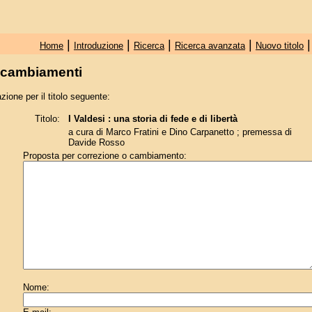
|
|
|
|
Home
Introduzione
Ricerca
Ricerca avanzata
Nuovo titolo
e cambiamenti
zione per il titolo seguente:
Titolo:
I Valdesi : una storia di fede e di libertà
a cura di Marco Fratini e Dino Carpanetto ; premessa di
Davide Rosso
Proposta per correzione o cambiamento:
Nome: