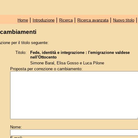
|
|
|
|
Home
Introduzione
Ricerca
Ricerca avanzata
Nuovo titolo
e cambiamenti
zione per il titolo seguente:
Titolo:
Fede, identità e integrazione : l'emigrazione valdese
nell'Ottocento
Simone Baral, Elisa Gosso e Luca Pilone
Proposta per correzione o cambiamento:
Nome: