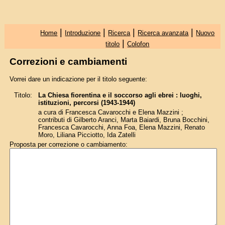
|
|
|
|
Home
Introduzione
Ricerca
Ricerca avanzata
Nuovo
|
titolo
Colofon
Correzioni e cambiamenti
Vorrei dare un indicazione per il titolo seguente:
Titolo:
La Chiesa fiorentina e il soccorso agli ebrei : luoghi,
istituzioni, percorsi (1943-1944)
a cura di Francesca Cavarocchi e Elena Mazzini ;
contributi di Gilberto Aranci, Marta Baiardi, Bruna Bocchini,
Francesca Cavarocchi, Anna Foa, Elena Mazzini, Renato
Moro, Liliana Picciotto, Ida Zatelli
Proposta per correzione o cambiamento: