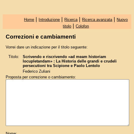
|
|
|
|
Home
Introduzione
Ricerca
Ricerca avanzata
Nuovo
|
titolo
Colofon
Correzioni e cambiamenti
Vorrei dare un indicazione per il titolo seguente:
Titolo:
Scrivendo e riscrivendo «ad meam historiam
locupletandam» : La Historia delle grandi e crudeli
persecutioni tra Scipione e Paolo Lentolo
Federico Zuliani
Proposta per correzione o cambiamento:
Nome: