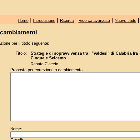
|
|
|
|
Home
Introduzione
Ricerca
Ricerca avanzata
Nuovo titolo
e cambiamenti
zione per il titolo seguente:
Titolo:
Strategie di sopravvivenza tra i "valdesi" di Calabria fra
Cinque e Seicento
Renata Ciaccio
Proposta per correzione o cambiamento:
Nome: