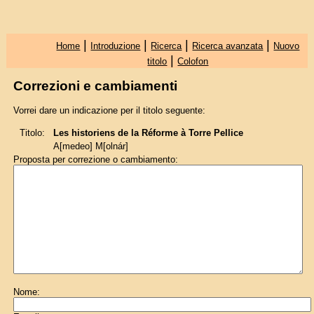
|
|
|
|
Home
Introduzione
Ricerca
Ricerca avanzata
Nuovo
|
titolo
Colofon
Correzioni e cambiamenti
Vorrei dare un indicazione per il titolo seguente:
Titolo:
Les historiens de la Réforme à Torre Pellice
A[medeo] M[olnár]
Proposta per correzione o cambiamento:
Nome: