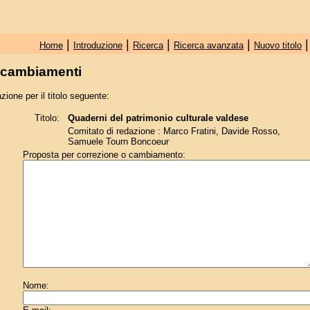
|
|
|
|
Home
Introduzione
Ricerca
Ricerca avanzata
Nuovo titolo
e cambiamenti
zione per il titolo seguente:
Titolo:
Quaderni del patrimonio culturale valdese
Comitato di redazione : Marco Fratini, Davide Rosso,
Samuele Tourn Boncoeur
Proposta per correzione o cambiamento:
Nome: